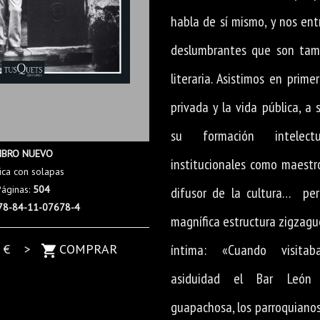
habla de sí mismo, y nos en
deslumbrantes que son tam
literaria. Asistimos en prim
privada y la vida pública, a s
su formación intelect
IBRO NUEVO
institucionales como maestro
ica con solapas
Páginas:
504
difusor de la cultura… per
78-84-11-07678-4
magnífica estructura zigzagu
0
€ >
COMPRAR
íntima: «Cuando visita
asiduidad el Bar León
guapachosa, los parroquianos