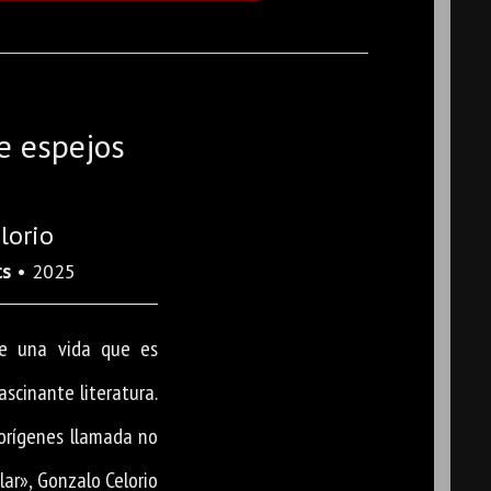
e espejos
lorio
ts
• 2025
de una vida que es
scinante literatura.
 orígenes llamada no
lar», Gonzalo Celorio