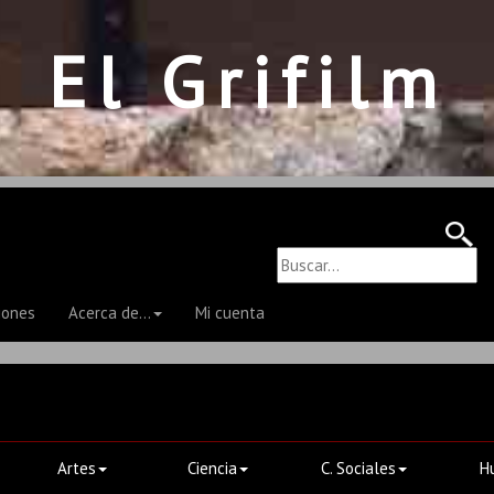
El Grifilm
iones
Acerca de...
Mi cuenta
Artes
Ciencia
C. Sociales
H