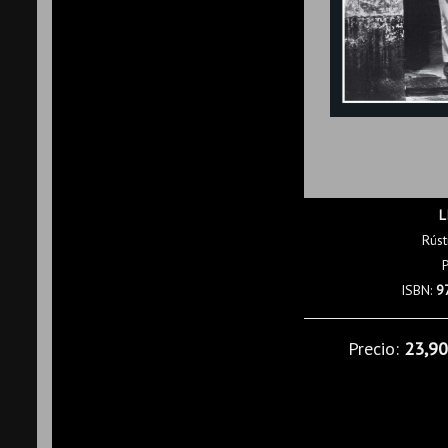
L
Rúst
ISBN:
9
Precio:
23,9