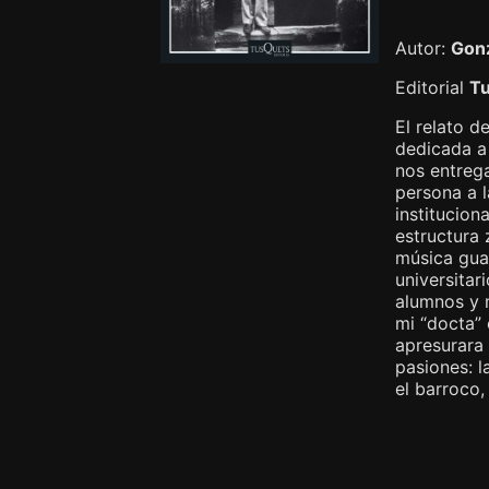
Autor:
Gonz
Editorial
T
El relato d
dedicada a 
nos entreg
persona a l
institucion
estructura 
música gua
universita
alumnos y m
mi “docta”
apresurara 
pasiones: la
el barroco,