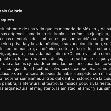
alo Celorio
usquets
eslumbrante de una vida que es memoria de México y de su f
sus orígenes llamada no sin ironía «Una familia ejemplar»,
a unas memorias deslumbrantes que son también una gran ob
a vida privada y la vida pública, a su vocación literaria, su 
ales como maestro, académico, editor, difusor de la cultur
zigzagueante, a su vida más íntima: «Cuando visitaba con e
pachosa, los parroquianos del lugar no podían creer que y
rio que además ejercía determinadas funciones académico-a
is colegas de la facultad, salvo casos excepcionales, no im
 clase o de mi oficina después de haber cumplido con mis o
a recorrer semejantes antros del centro histórico de la ciu
 palabra, la literatura, el teatro, la música popular, la fiest
 la arquitectura, el magisterio, la amistad, el amor y sus sim