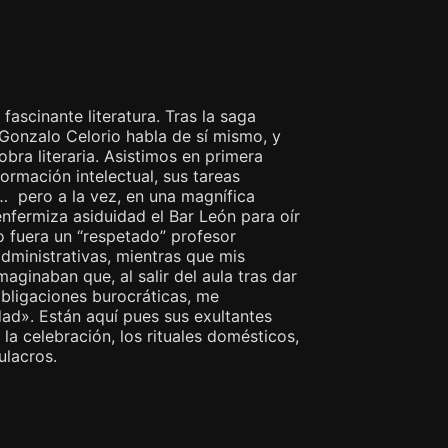
ascinante literatura. Tras la saga
 Gonzalo Celorio habla de sí mismo, y
ra literaria. Asistimos en primera
formación intelectual, sus tareas
a… pero a la vez, en una magnífica
nfermiza asiduidad el Bar León para oír
o fuera un “respetado” profesor
dministrativas, mientras que mis
aginaban que, al salir del aula tras dar
bligaciones burocráticas, me
dad». Están aquí pues sus exultantes
a, la celebración, los rituales domésticos,
ulacros.