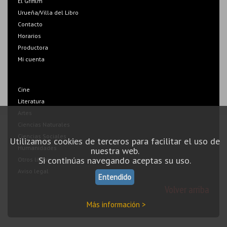
El Grifilm
Urueña/Villa del Libro
Contacto
Horarios
Productora
Mi cuenta
Cine
Literatura
Artes
Ciencias Naturales
Ciencias Sociales
Utilizamos cookies de terceros para facilitar el uso de
Humanidades
nuestra web.
Si continúas navegando aceptas su uso.
Otros libros
Aviso legal
Entendido
Volver arriba
Más información >