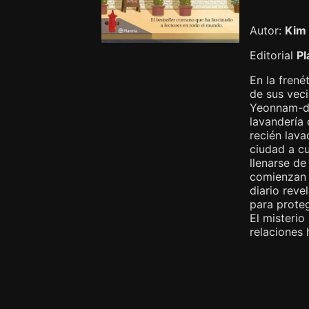
Autor:
Kim 
Editorial
Pl
En la frené
de sus veci
Yeonnam-don
lavandería 
recién lava
ciudad a cu
llenarse d
comienzan a
diario reve
para proteg
El misteri
relaciones 