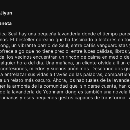
Jiyun
aneta
tica Seúl hay una pequeña lavandería donde el tiempo parec
nos. El besteller coreano que ha fascinado a lectores en t
g, un vibrante barrio de Seúl, entre cafés vanguardistas 
ofrece algo que no tiene precio: entre luces cálidas, libros
da, los vecinos encuentran un rincón de calma en medio del b
alquier hora del día. Una mañana, un cliente olvida allí u
e confesiones, miedos y sueños anónimos. Desconocidos que
 entrelazar sus vidas a través de las palabras, compartien
la un relato más oscuro. Ahora, los habituales de la lavande
er la armonía de la comunidad que, sin darse cuenta, han c
o de la lavandería de Yeonnam-dong es también una novela 
humanas y esos pequeños gestos capaces de transformar vid