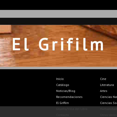
El Grifilm
Inicio
Cine
Catálogo
Literatura
Noticias/Blog
Artes
Recomendaciones
Ciencias Na
El Grifilm
Ciencias So
Urueña/Villa del Libro
Humanidad
Contacto
Otros libros