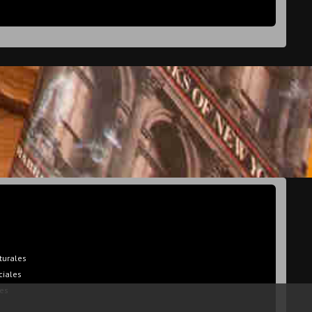
turales
ciales
es