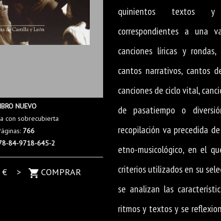
quinientos textos y
correspondientes a una va
canciones líricas y rondas,
cantos narrativos, cantos de
canciones de ciclo vital, canc
IBRO NUEVO
de pasatiempo o diversió
a con sobrecubierta
recopilación va precedida de
Páginas:
766
78-84-9718-645-2
etno-musicológico, en el qu
criterios utilizados en su sele
0
€ >
COMPRAR
se analizan las característi
ritmos y textos y se reflexi