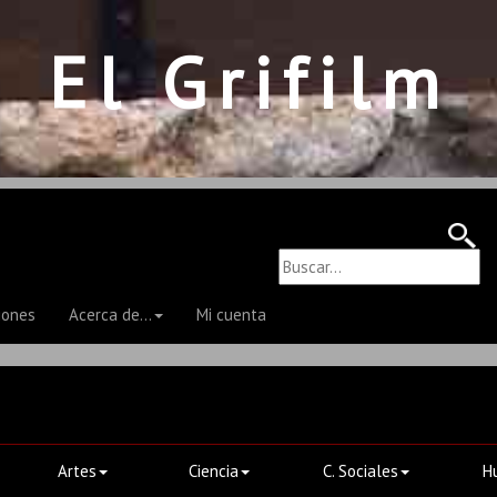
El Grifilm
iones
Acerca de...
Mi cuenta
Artes
Ciencia
C. Sociales
H