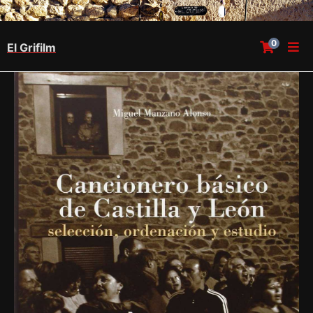
0
El Grifilm