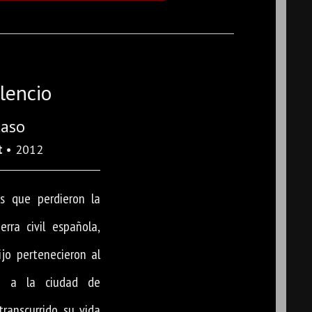
lencio
Caso
t
• 2012
s que perdieron la
uerra civil española,
jo pertenecieron al
sa a la ciudad de
transcurrido su vida