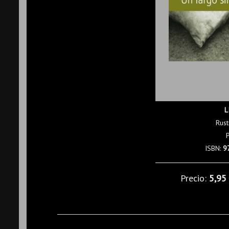
L
Rust
ISBN:
9
Precio:
5,95