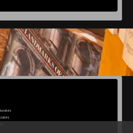
turales
ciales
es