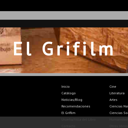
El Grifilm
Inicio
Cine
Catálogo
Literatura
Noticias/Blog
Artes
Recomendaciones
Ciencias Na
El Grifilm
Ciencias So
Urueña/Villa del Libro
Humanidad
Contacto
Otros libros