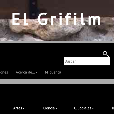
El Grifilm
iones
Acerca de...
Mi cuenta
Artes
Ciencia
C. Sociales
H