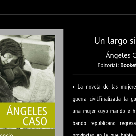
Un largo si
Ángeles 
Editorial:
Booke
• La novela de las mujere
guerra civil.Finalizada la g
una mujer cuyo marido e hi
bando republicano regre
provincias en la que había 