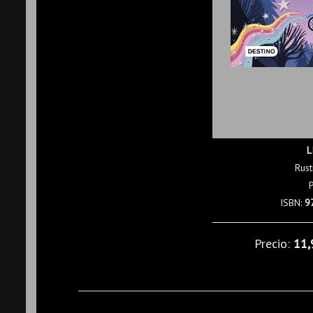
L
Rust
ISBN:
9
Precio:
11,