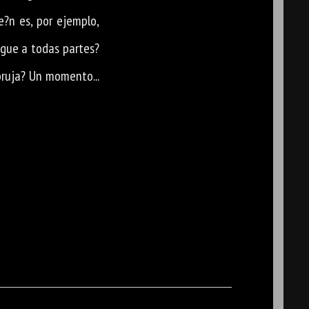
e?n es, por ejemplo,
igue a todas partes?
bruja? Un momento...