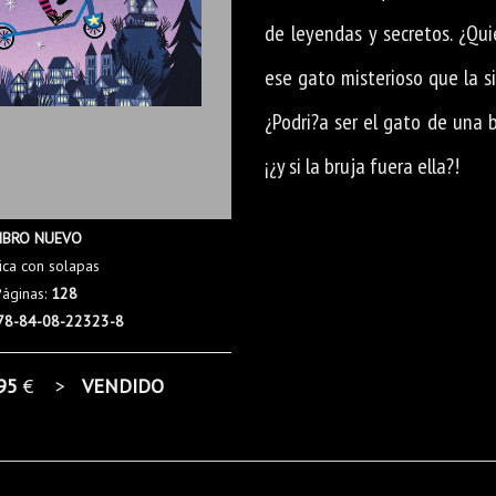
de leyendas y secretos. ¿Qui
ese gato misterioso que la s
¿Podri?a ser el gato de una 
¡¿y si la bruja fuera ella?!
IBRO NUEVO
ica con solapas
Páginas:
128
78-84-08-22323-8
95
€ >
VENDIDO