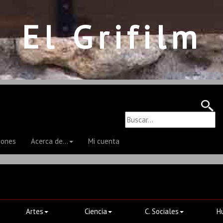
El Grifilm
iones
Acerca de...
Mi cuenta
Artes
Ciencia
C. Sociales
H