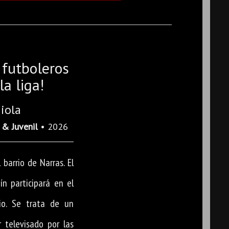
 futboleros
la liga!
iola
 & Juvenil
• 2026
 barrio de Narras. El
n participará en el
io. Se trata de un
 televisado por las