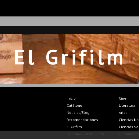
El Grifilm
Inicio
Cine
Catálogo
Literatura
Noticias/Blog
Artes
Recomendaciones
Ciencias Na
El Grifilm
Ciencias So
Urueña/Villa del Libro
Humanidad