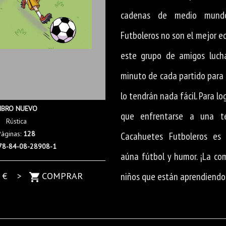
cadenas de medio mundo
Futboleros no son el mejor eq
este grupo de amigos lucha
minuto de cada partido para 
lo tendrán nada fácil. Para lo
IBRO NUEVO
que enfrentarse a una terr
Rústica
Páginas:
128
Cacahuetes Futboleros es
78-84-08-28908-1
aúna fútbol y humor. ¡La co
5
€ >
COMPRAR
niños que están aprendiendo 