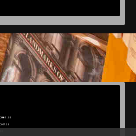
turales
ciales
es