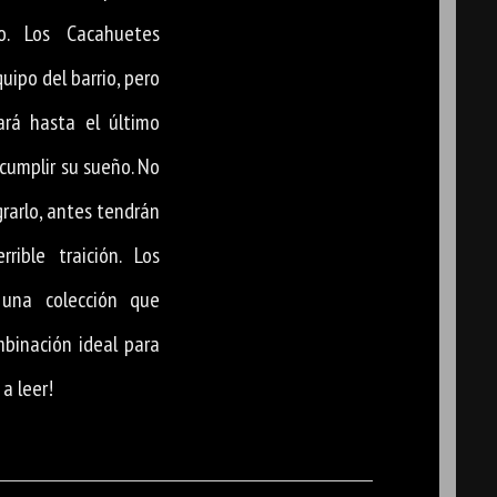
. Los Cacahuetes
uipo del barrio, pero
rá hasta el último
cumplir su sueño. No
grarlo, antes tendrán
ible traición. Los
 una colección que
mbinación ideal para
a leer!