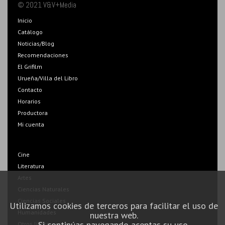
© 2021 V&V+Media
Inicio
Catálogo
Noticias/Blog
Recomendaciones
El Grifilm
Urueña/Villa del Libro
Contacto
Horarios
Productora
Mi cuenta
Cine
Literatura
Artes
Ciencias Naturales
Ciencias Sociales
Utilizamos cookies de terceros para facilitar el uso de
Humanidades
nuestra web.
Si continúas navegando aceptas su uso.
Otros libros