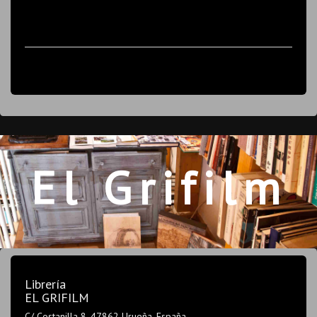
El Grifilm
Librería
EL GRIFILM
C/ Costanilla 8, 47862 Urueña. España