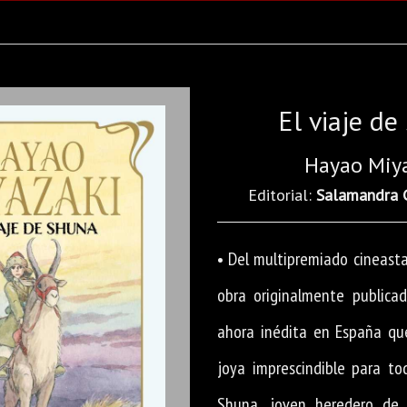
El viaje de
Hayao Miy
Editorial:
Salamandra 
• Del multipremiado cineasta
obra originalmente publica
ahora inédita en España qu
joya imprescindible para to
Shuna, joven heredero de u