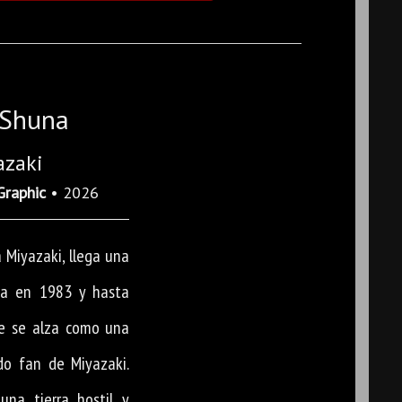
 Shuna
azaki
Graphic
• 2026
 Miyazaki, llega una
da en 1983 y hasta
e se alza como una
do fan de Miyazaki.
na tierra hostil y