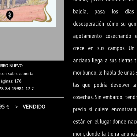
baldía, pasa los días
desesperación cómo su gent
agotamiento cosechando 
crece en sus campos. Un 
anciano llega a sus tierras t
IBRO NUEVO
moribundo, le habla de unas 
 con sobrecubierta
Páginas:
176
las que podría devolver l
78-84-19981-17-2
cosechas. Sin embargo, tend
95
€ >
VENDIDO
precio si quiere encontrarla
están en el lugar donde nace
morir, donde la tierra anuncia