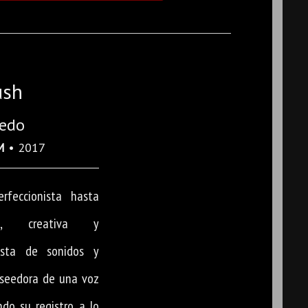
ush
cedo
M
• 2017
rfeccionista hasta
os, creativa y
nista de sonidos y
oseedora de una voz
ndo su registro a lo