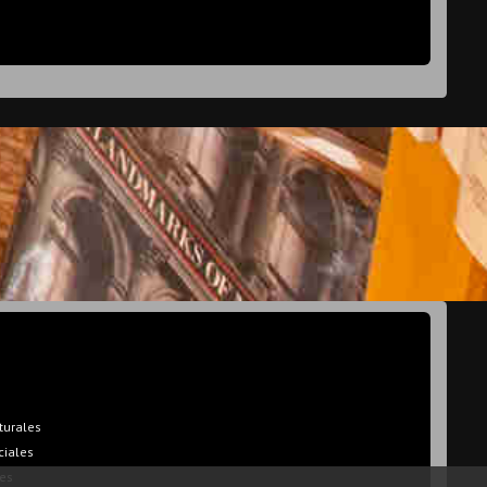
turales
ciales
es