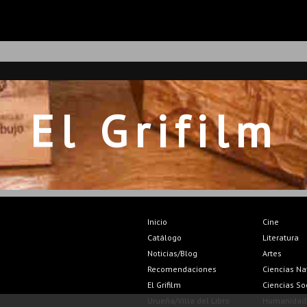
El Grifilm
Inicio
Cine
Catálogo
Literatura
Noticias/Blog
Artes
Recomendaciones
Ciencias Na
El Grifilm
Ciencias So
Urueña/Villa del Libro
Humanidad