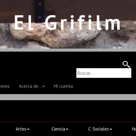
El Grifilm
iones
Acerca de...
Mi cuenta
Artes
Ciencia
C. Sociales
H