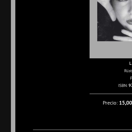
L
Rúst
ISBN:
9
Precio:
15,0