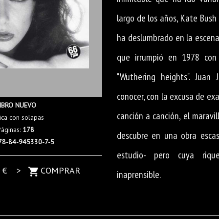
largo de los años, Kate Bush
ha deslumbrado en la escena 
que irrumpió en 1978 con
"Wuthering heights". Juan 
conocer, con la excusa de ex
IBRO NUEVO
canción a canción, el maravi
ica con solapas
Páginas:
178
descubre en una obra escas
78-84-945330-7-5
estudio- pero cuya riqu
0
€ >
COMPRAR
inaprensible.