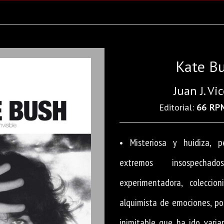
Kate B
Juan J. Vi
Editorial:
66 RP
• Misteriosa y huidiza, pe
extremos insospechad
experimentadora, coleccio
alquimista de emociones, p
inimitable que ha ido varia