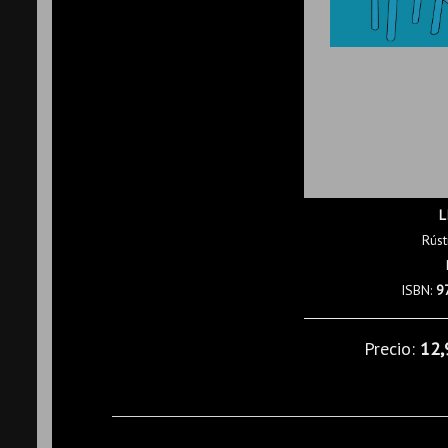
L
Rúst
ISBN:
9
Precio:
12,