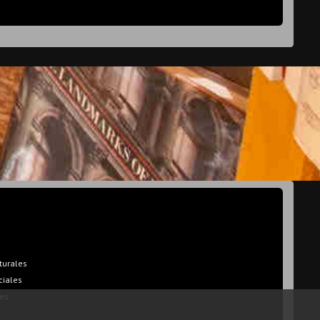
turales
ciales
es