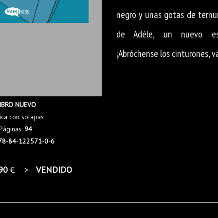
negro y unas gotas de ternur
de Adèle, un nuevo esti
¡Abróchense los cinturones, 
IBRO NUEVO
ica con solapas
Páginas:
94
78-84-122571-0-6
90
€ >
VENDIDO