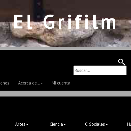
El Grifilm
iones
Acerca de...
Mi cuenta
Artes
Ciencia
C. Sociales
H