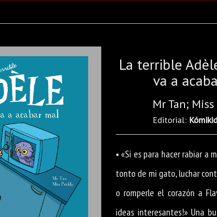
La terrible Adèl
va a acab
Mr Tan; Miss 
Editorial:
Kómiki
• «Si es para hacer rabiar a m
tonto de mi gato, luchar con
o romperle el corazón a Flav
ideas interesantes!» Una b