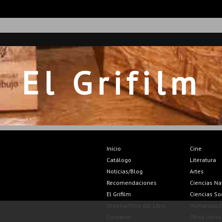
El Grifilm
Inicio
Cine
Catálogo
Literatura
Noticias/Blog
Artes
Recomendaciones
Ciencias Na
El Grifilm
Ciencias So
Urueña/Villa del Libro
Humanidad
Contacto
Otros libros