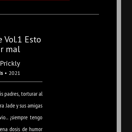
e Vol.1 Esto
ar mal
Prickly
ds
• 2021
is padres, torturar al
tra Jade y sus amigas
io... ¡siempre tengo
uena dosis de humor