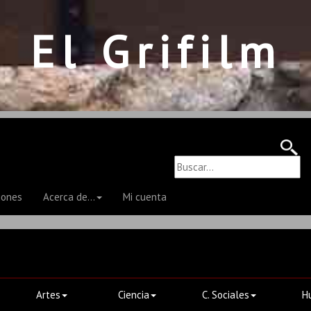
El Grifilm
iones
Acerca de...
Mi cuenta
Artes
Ciencia
C. Sociales
H