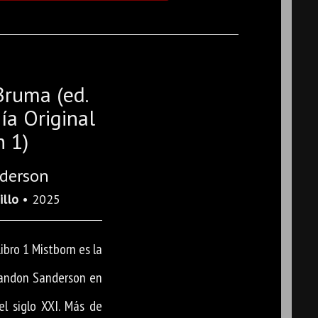
Bruma (ed.
gía Original
n 1)
derson
illo
• 2025
 Libro 1 Mistborn es la
randon Sanderson en
el siglo XXI. Más de