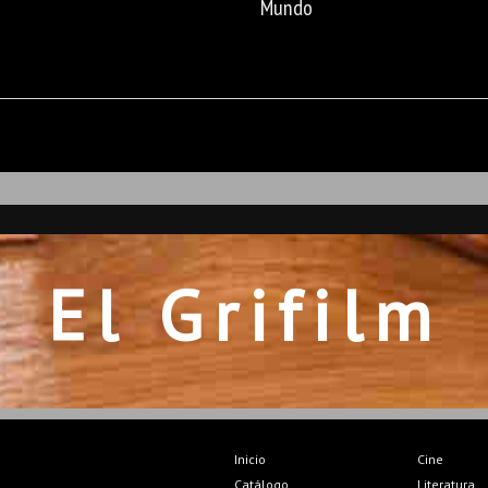
Mundo
El Grifilm
Inicio
Cine
Catálogo
Literatura