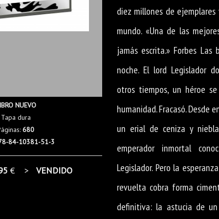
diez millones de ejemplares
mundo. «Una de las mejores
jamás escrita.» Forbes Las 
noche. El lord Legislador 
otros tiempos, un héroe se 
IBRO NUEVO
humanidad. Fracasó. Desde e
Tapa dura
un erial de ceniza y niebl
Páginas:
680
78-84-10381-51-3
emperador inmortal cono
Legislador. Pero la esperanz
95
€ >
VENDIDO
revuelta cobra forma cimen
definitiva: la astucia de un