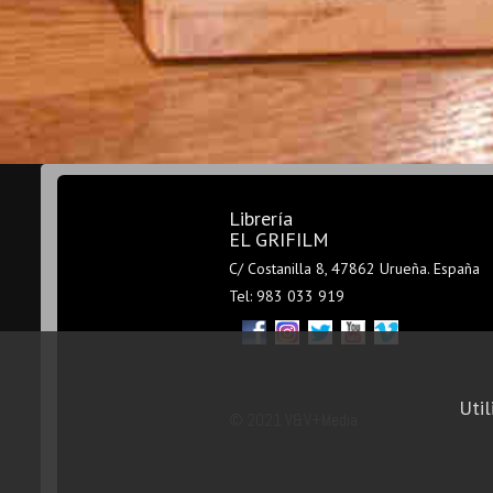
Librería
EL GRIFILM
C/ Costanilla 8, 47862 Urueña. España
Tel: 983 033 919
Util
© 2021 V&V+Media