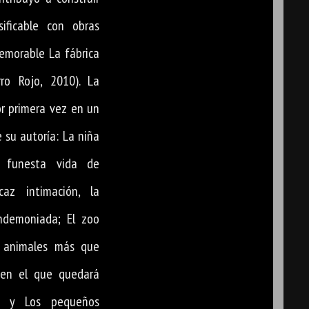
ificable con obras
memorable La fábrica
ro Rojo, 2010). La
or primera vez en un
e su autoría: La niña
a funesta vida de
caz intimación, la
ndemoniada; El zoo
e animales más que
, en el que quedará
a y Los pequeños