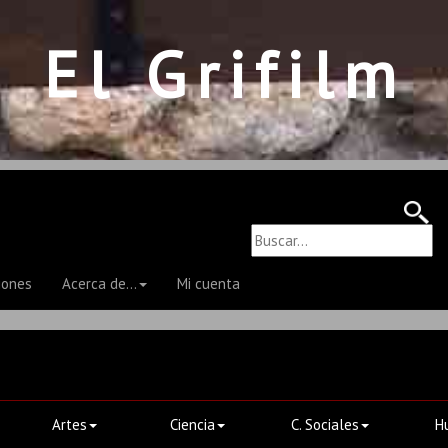
El Grifilm
iones
Acerca de...
Mi cuenta
Artes
Ciencia
C. Sociales
H