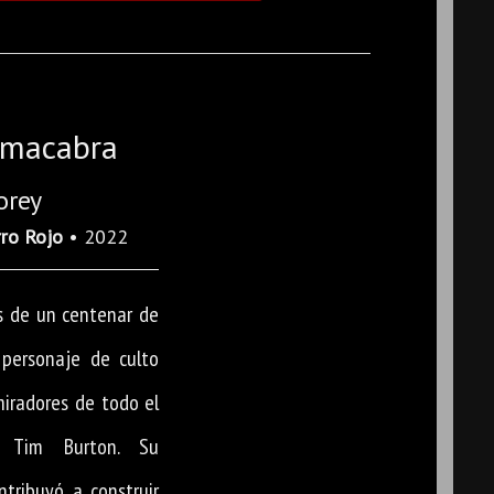
a macabra
orey
rro Rojo
• 2022
ás de un centenar de
 personaje de culto
miradores de todo el
 Tim Burton. Su
ntribuyó a construir