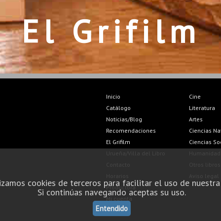
El Grifilm
Inicio
Cine
Catálogo
Literatura
Noticias/Blog
Artes
Recomendaciones
Ciencias Na
El Grifilm
Ciencias So
Urueña/Villa del Libro
Humanidad
Contacto
Otros libros
Horarios
Aviso legal
izamos cookies de terceros para facilitar el uso de nuestra
Productora
Si continúas navegando aceptas su uso.
Mi cuenta
Entendido