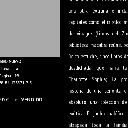
una obra extraña e inclas
capitales como el tríptico 
de vinagre (Libros del Zor
biblioteca macabra reúne, p
único estuche, cinco libros d
IBRO NUEVO
desdichada, que narra l
Tapa dura
Páginas:
99
Charlotte Sophia; La pro
78-84-125371-2-3
historia de una señorita e
50
€ >
VENDIDO
absoluto, una colección d
exótica; El jardín maléfico
atrapada toda la famili