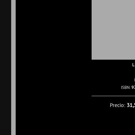
L
ISBN:
9
Precio:
31,