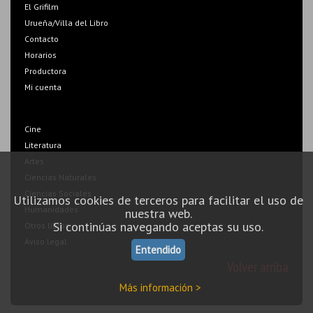
El Grifilm
Urueña/Villa del Libro
Contacto
Horarios
Productora
Mi cuenta
Cine
Literatura
Artes
Ciencias Naturales
Ciencias Sociales
Utilizamos cookies de terceros para facilitar el uso de
Humanidades
nuestra web.
Si continúas navegando aceptas su uso.
Otros libros
Aviso legal
Entendido
Volver arriba
Más información >