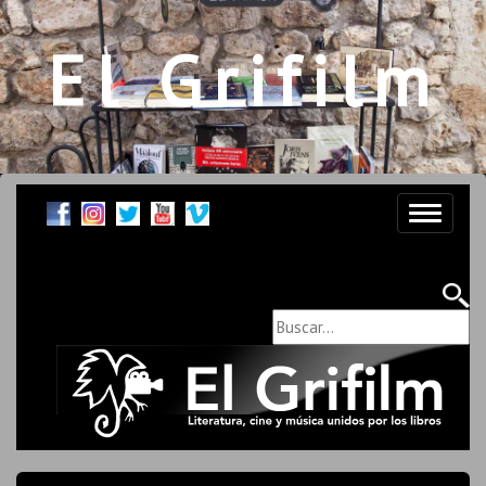
El Grifilm
Toggle
navigati