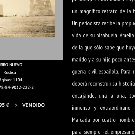
un magnífico retrato de la h
Un periodista recibe la propu
vida de su bisabuela, Ameli
de la que sólo sabe que hu
marido y a su hijo poco ante
IBRO NUEVO
guerra civil española. Para 
Rústica
áginas:
1104
deberá reconstruir su histori
78-84-9032-222-2
encajando, una a una, to
95
€ >
VENDIDO
inmenso y extraordinario
Marcada por cuatro hombre
para siempre -el empresario