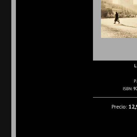
L
P
ISBN:
9
Precio:
12,