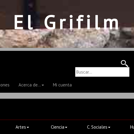
El Grifilm
iones
Acerca de...
Mi cuenta
Artes
Ciencia
C. Sociales
H