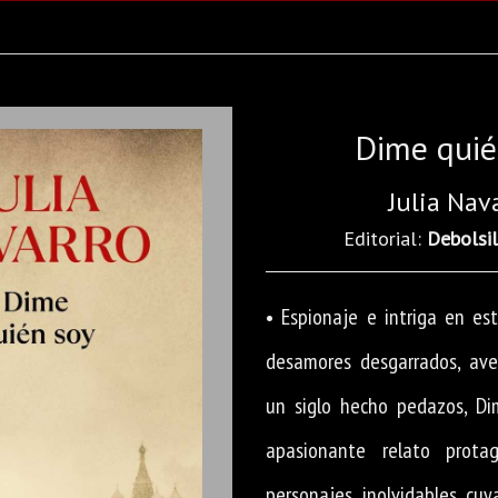
Dime quié
Julia Nav
Editorial:
Debolsil
• Espionaje e intriga en es
desamores desgarrados, ave
un siglo hecho pedazos, Di
apasionante relato prota
personajes inolvidables cuy