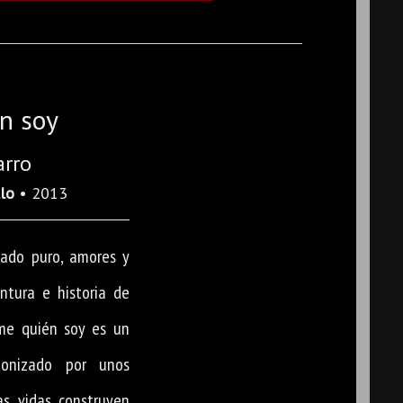
n soy
arro
lo
• 2013
tado puro, amores y
ntura e historia de
me quién soy es un
gonizado por unos
as vidas construyen