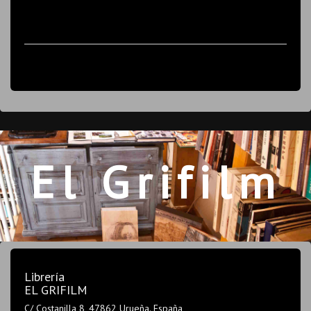
El Grifilm
Librería
EL GRIFILM
C/ Costanilla 8, 47862 Urueña. España