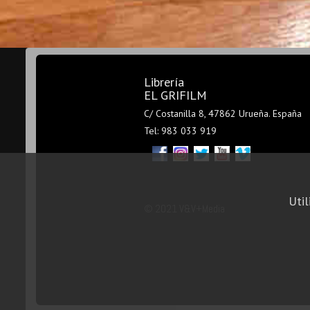
Librería
EL GRIFILM
C/ Costanilla 8, 47862 Urueña. España
Tel: 983 033 919
Util
© 2021 V&V+Media