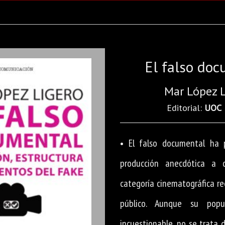
El falso do
Mar López 
Editorial:
UOC
• El falso documental ha
producción anecdótica a 
categoría cinematográfica re
público. Aunque su popu
incuestionable, no se trata