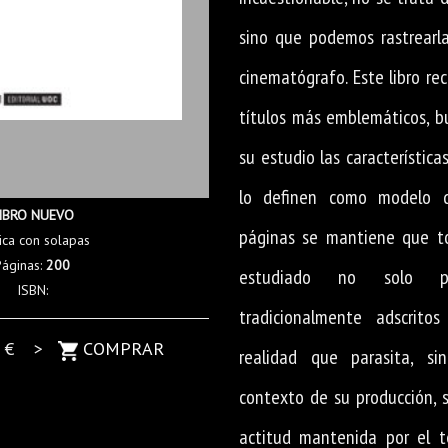
sino que podemos rastrearla
cinematógrafo. Este libro re
títulos más emblemáticos, b
su estudio las característica
lo definen como modelo d
IBRO NUEVO
páginas se mantiene que t
ica con solapas
Páginas:
200
estudiado no solo p
ISBN:
tradicionalmente adscrito
0
€ >
COMPRAR
realidad que parasita, s
contexto de su producción, s
actitud mantenida por el t