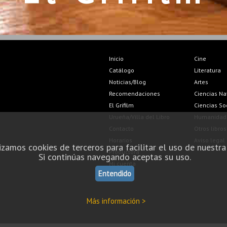
Inicio
Cine
Catálogo
Literatura
Noticias/Blog
Artes
Recomendaciones
Ciencias Na
El Grifilm
Ciencias So
Urueña/Villa del Libro
Humanidad
Contacto
Otros libros
Horarios
Aviso legal
izamos cookies de terceros para facilitar el uso de nuestra
Productora
Si continúas navegando aceptas su uso.
Mi cuenta
Entendido
Más información >