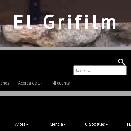
El Grifilm
iones
Acerca de...
Mi cuenta
Artes
Ciencia
C. Sociales
H