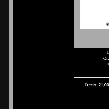
L
Rúst
Precio:
21,0