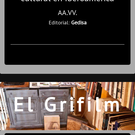
AA.VV.
Editorial:
Gedisa
El Grifilm