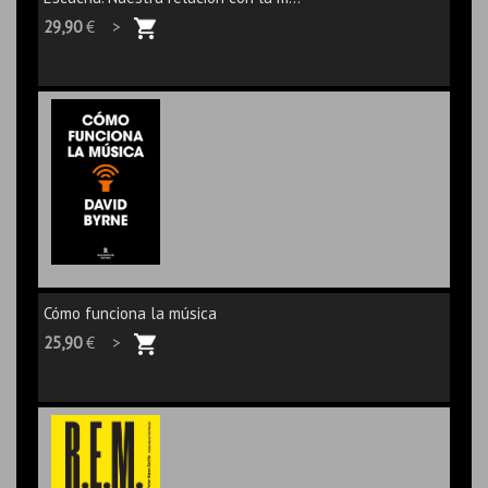
29,90
€ >
Cómo funciona la música
25,90
€ >