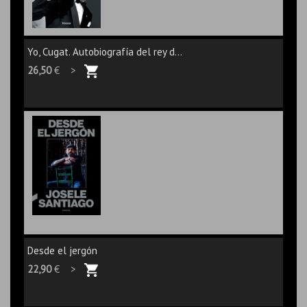
Yo, Cugat. Autobiografía del rey d...
26,50
€ >
Desde el jergón
22,90
€ >