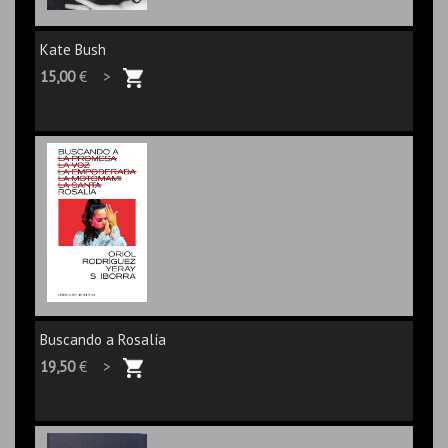
Kate Bush
15,00
€ >
Buscando a Rosalía
19,50
€ >