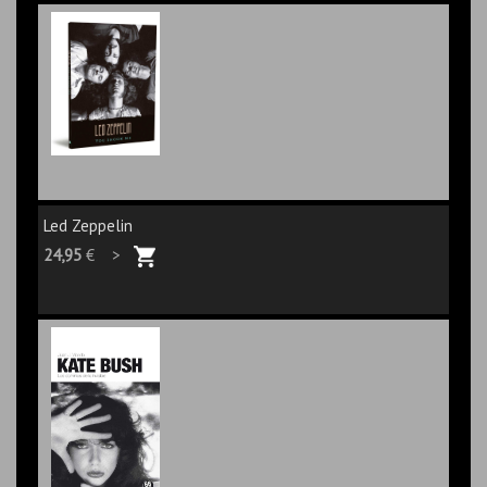
Led Zeppelin
24,95
€ >