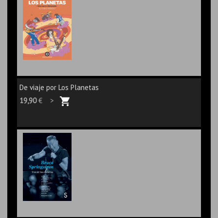
De viaje por Los Planetas
19,90
€ >