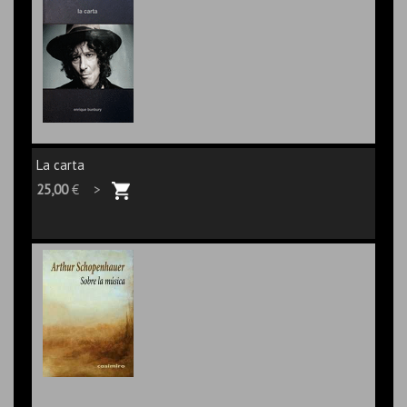
La carta
25,00
€ >