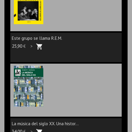
Este grupo se llama R.E.M.
25,90
€ >
La música del siglo XX. Una histor...
34,00
€ >