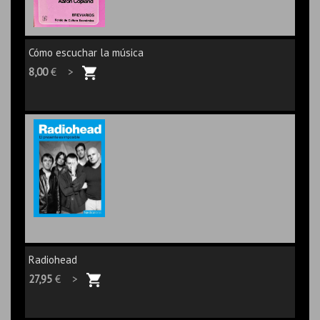
Cómo escuchar la música
8,00
€ >
Radiohead
27,95
€ >