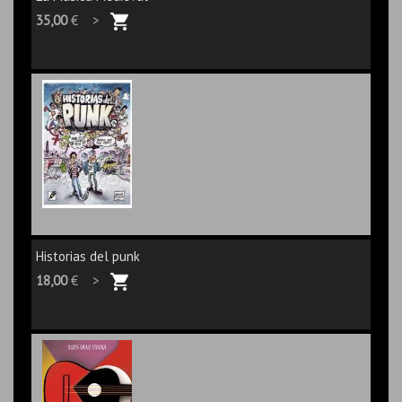
35,00
€ >
Historias del punk
18,00
€ >