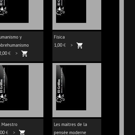
umanismo y
Física
obrehumanismo
1,00
€ >
2,00
€ >
l Maestro
Les maitres de la
,00
€ >
pensée moderne