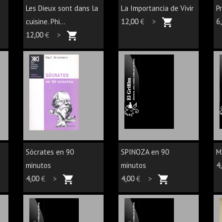
Les Dieux sont dans la
La Importancia de Vivir
P
cuisine. Phi...
12,00
€ >
6
12,00
€ >
Sócrates en 90
SPINOZA en 90
M
minutos
minutos
4
4,00
€ >
4,00
€ >