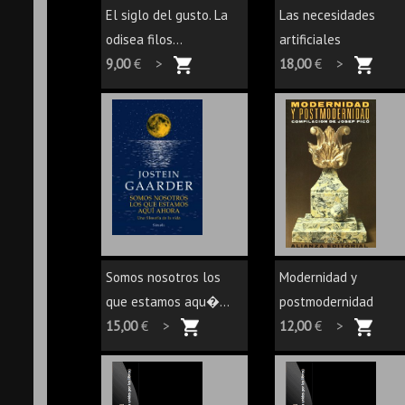
El siglo del gusto. La
Las necesidades
odisea filos...
artificiales
9,00
€ >
18,00
€ >
Somos nosotros los
Modernidad y
que estamos aqu�...
postmodernidad
15,00
€ >
12,00
€ >