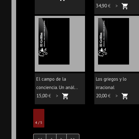
34,90
€ >
El campo de la
Los griegos y lo
conciencia. Un anál...
irracional
15,00
€ >
20,00
€ >
4 / 5