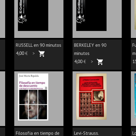
RUSSELL en 90 minutos
BERKELEY en 90
F
4,00
€ >
minutos
me
4,00
€ >
1
Filosofía en tiempo de
Levi-Strauss.
L