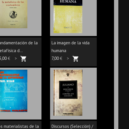
undamentación de la
La imagen de la vida
tafísica d...
humana
5,00
€ >
7,00
€ >
os materialistas de la
Discursos (Selección) /