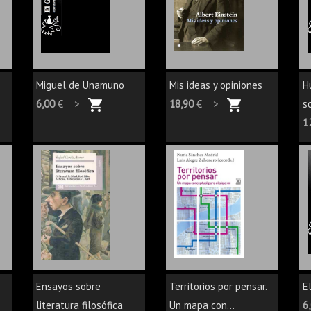
Miguel de Unamuno
Mis ideas y opiniones
H
6,00
€ >
18,90
€ >
s
1
Ensayos sobre
Territorios por pensar.
E
literatura filosófica
Un mapa con...
6