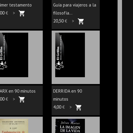
rimer testamento
Guía para viajeros a la
,00
€ >
filosofía...
20,50
€ >
ARX en 90 minutos
DERRIDA en 90
,00
€ >
minutos
4,00
€ >