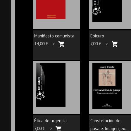
Manifiesto comunista
Epicuro
14,00
€ >
7,00
€ >
Ética de urgencia
Constelación de
7,00
€ >
pasaje. Imagen, ex...