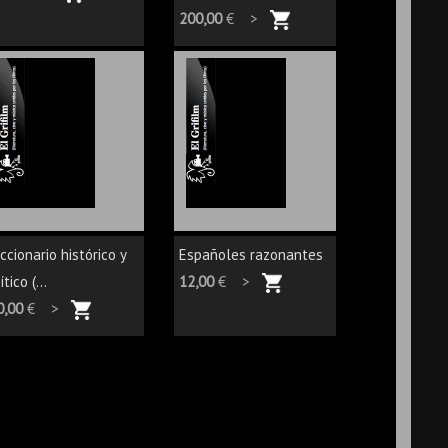
200,00
€ >
ccionario histórico y
Españoles razonantes
ítico (...
12,00
€ >
0,00
€ >