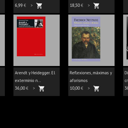
6,99
€ >
18,50
€ >
Arendt y Heidegger. El
Reflexiones, máximas y
Di
exterminio n...
aforismos
cr
36,00
€ >
10,00
€ >
3