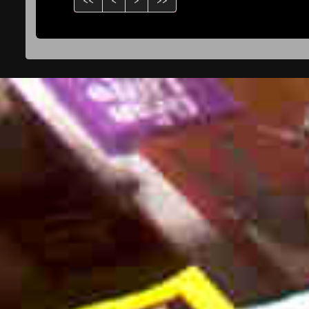
<<
<
>
>>