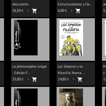
descuento
Estructuralismo y Cie...
a
16,50
€ >
6,00
€ >
5
La phiolosophia vulgar
Los Simpson y la
P
- Edición F...
filosofía. Nueva ...
y
35,00
€ >
14,90
€ >
1