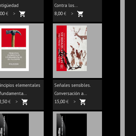
ntigüedad
Contra los...
,00
€ >
8,00
€ >
rincipios elementales
Señales sensibles.
 fundamenta...
Conversación a...
2,50
€ >
15,00
€ >