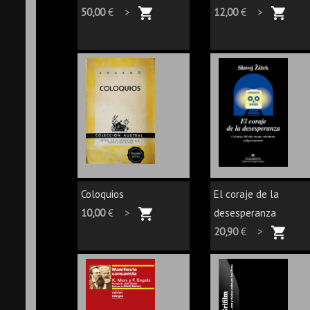
50,00
€ >
12,00
€ >
Coloquios
El coraje de la
10,00
€ >
desesperanza
20,90
€ >