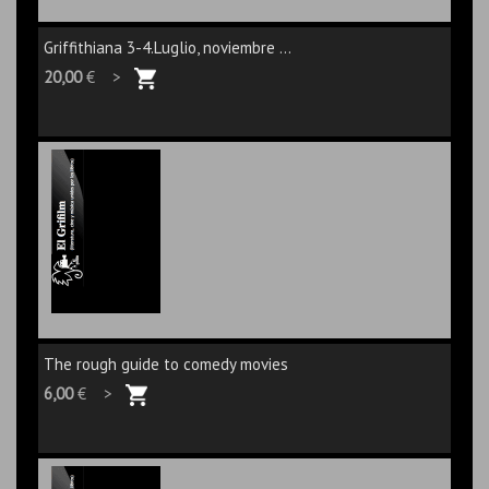
Griffithiana 3-4.Luglio, noviembre ...
20,00
€ >
The rough guide to comedy movies
6,00
€ >