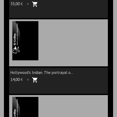
35,00
€ >
Hollywood's Indian. The portrayal o...
14,00
€ >