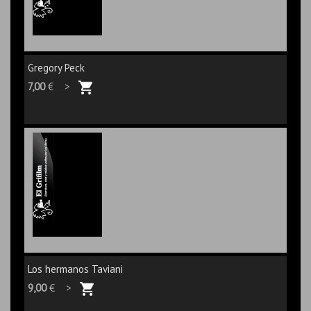
Gregory Peck
7,00
€ >
Los hermanos Taviani
9,00
€ >