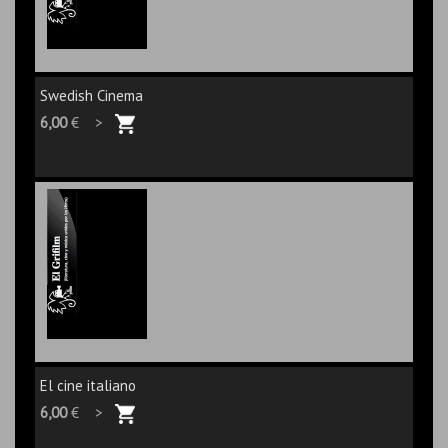
Swedish Cinema
6,00
€ >
El cine italiano
6,00
€ >