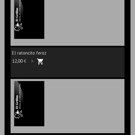
El ratoncito feroz
12,00
€ >