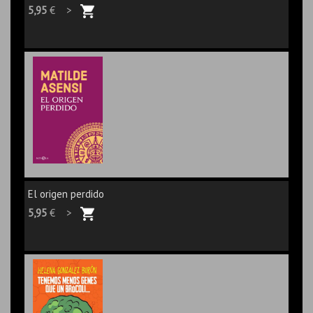
5,95
€ >
El origen perdido
5,95
€ >