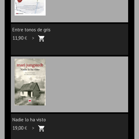
Entre tonos de gris
11,90
€ >
Nadie lo ha visto
19,00
€ >