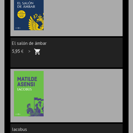
El salón de ámbar
5,95
€ >
Iacobus