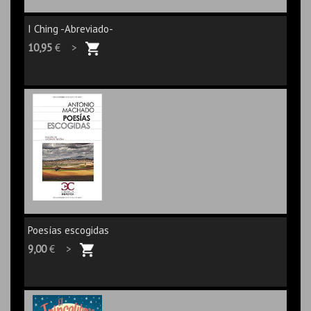
I Ching -Abreviado-
10,95
€ >
Poesías escogidas
9,00
€ >