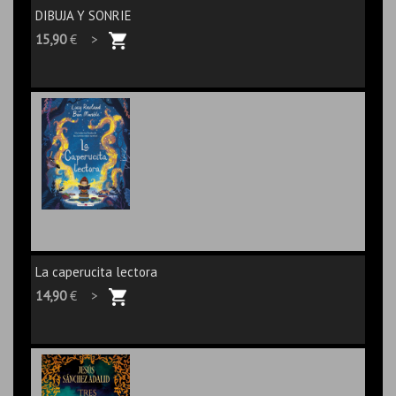
DIBUJA Y SONRIE
15,90
€ >
La caperucita lectora
14,90
€ >