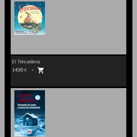
El Trincalibros
14,90
€ >