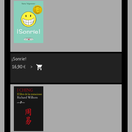
¡Sonríe!
16,90
€ >