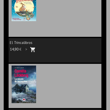
El Trincalibros
14,90
€ >