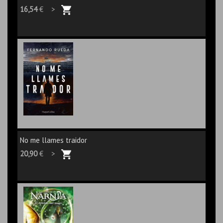
16,54
€ >
No me llames traidor
20,90
€ >