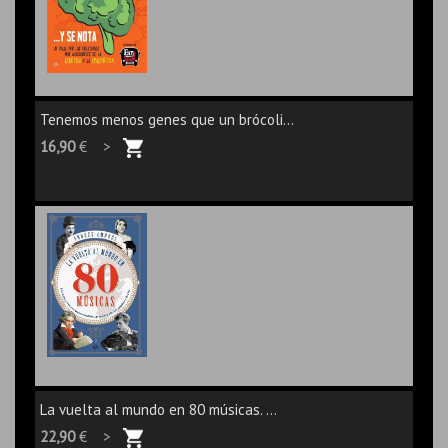
Tenemos menos genes que un brócoli...
16,90
€ >
La vuelta al mundo en 80 músicas. ...
22,90
€ >