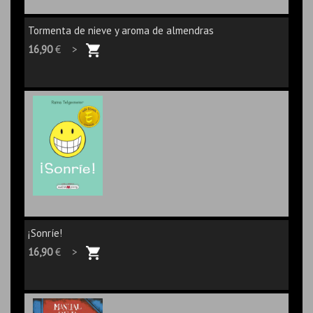
Tormenta de nieve y aroma de almendras
16,90
€ >
¡Sonríe!
16,90
€ >