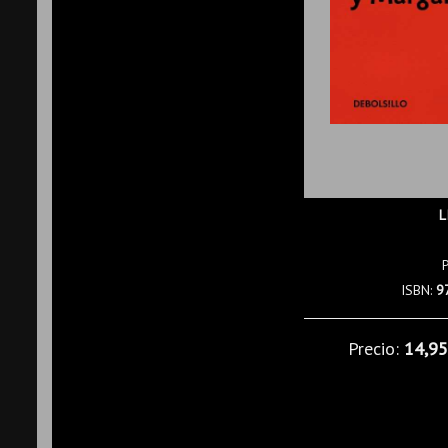
L
ISBN:
9
Precio:
14,9