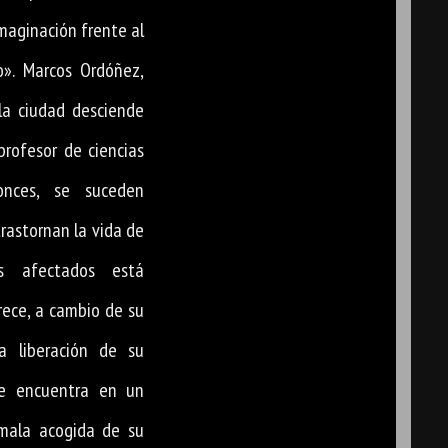
imaginación frente al
ío». Marcos Ordóñez,
la ciudad desciende
rofesor de ciencias
onces, se suceden
rastornan la vida de
os afectados está
rece, a cambio de su
a liberación de su
se encuentra en un
 mala acogida de su