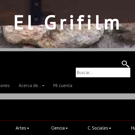
El Grifilm
iones
Acerca de...
Mi cuenta
Artes
Ciencia
C. Sociales
H