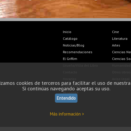
Inicio
Cine
Catálogo
Literatura
Noticias/Blog
Artes
Recomendaciones
Ciencias Na
El Grifilm
Ciencias So
Urueña/Villa del Libro
Humanidad
Contacto
Otros libros
Horarios
Aviso legal
izamos cookies de terceros para facilitar el uso de nuestra
Productora
Si continúas navegando aceptas su uso.
Mi cuenta
Entendido
Más información >