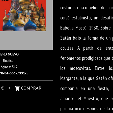
costuras, una rebelión de la 
corsé estalinista, un desaf
Babelia Moscú, 1930. Sobre 
Satán bajo la forma de un p
ocultas. A partir de ent
IBRO NUEVO
fenómenos prodigiosos que t
Rústica
Páginas:
512
los moscovitas. Entre l
78-84-663-7991-5
Margarita, a la que Satán of
5
€ >
COMPRAR
compañía en una fiesta, l
amante, el Maestro, que 
psiquiátrico después de la