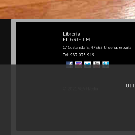
Librería
EL GRIFILM
C/ Costanilla 8, 47862 Urueña. España
Tel: 983 033 919
Util
© 2021 V&V+Media