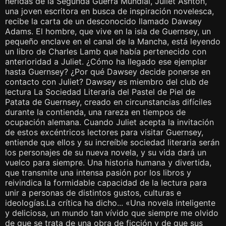
heridas de la Segunda Guerra Mundial, Juliet Ashton,
una joven escritora en busca de inspiración novelesca,
recibe la carta de un desconocido llamado Dawsey
Adams. El hombre, que vive en la isla de Guernsey, un
pequeño enclave en el canal de la Mancha, está leyendo
un libro de Charles Lamb que había pertenecido con
anterioridad a Juliet. ¿Cómo ha llegado ese ejemplar
hasta Guernsey? ¿Por qué Dawsey decide ponerse en
contacto con Juliet? Dawsey es miembro del club de
lectura La Sociedad Literaria del Pastel de Piel de
Patata de Guernsey, creado en circunstancias difíciles
durante la contienda, una rareza en tiempos de
ocupación alemana. Cuando Juliet acepta la invitación
de estos excéntricos lectores para visitar Guernsey,
entiende que ellos y su increíble sociedad literaria serán
los personajes de su nueva novela, y su vida dará un
vuelco para siempre. Una historia humana y divertida,
que transmite una intensa pasión por los libros y
reivindica la formidable capacidad de la lectura para
unir a personas de distintos gustos, culturas e
ideologías.La crítica ha dicho... «Una novela inteligente
y deliciosa, un mundo tan vívido que siempre me olvido
de que se trata de una obra de ficción y de que sus