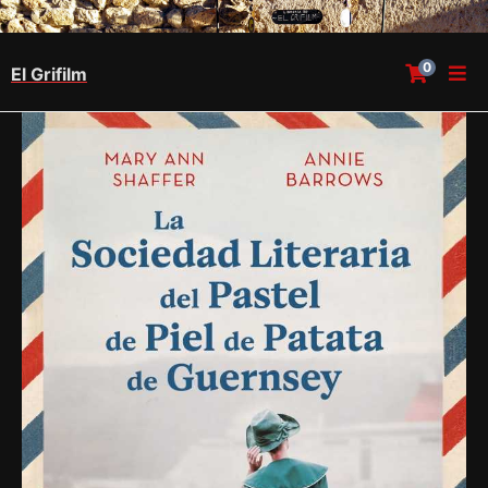
0
El Grifilm