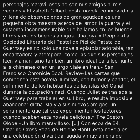
personajes maravillosos no son mis amigos ni mis
vecinos.» Elizabeth Gilbert «Esta novela conmovedora
y llena de observaciones de gran agudeza es una
pequeña obra maestra acerca del amor, la guerra y el
sustento inconmensurable que hallamos en los buenos
libros y en los buenos amigos. Una joya.» People «La
Sociedad Literaria del Pastel de Piel de Patata de
Guernsey es no solo una novela epistolar adorable, tan
encantadora y atemporal como las que sus personajes
leen y aman, sino también un libro ideal para leer junto
a la chimenea o en un largo viaje en tren.» San
Francisco Chronicle Book Review«Las cartas que
componen esta novela iluminan, con humor y candor, el
sufrimiento de los habitantes de las islas del Canal
durante la ocupación nazi. Cuando Juliet se traslada a
Guernsey para trabajar en su libro, le resulta imposible
abandonar dicha isla y a sus nuevos amigos, un
sentimiento que tal vez experimenten los lectores
cuando acaben esta novela deliciosa.» The Boston
Globe «Un libro maravilloso. [...] Con ecos de 84,
Charing Cross Road de Helene Hanff, esta novela es
una celebración divertida, aguda y muy amena del