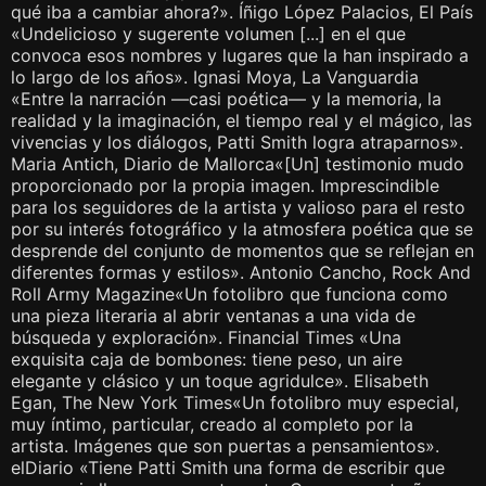
qué iba a cambiar ahora?». Íñigo López Palacios, El País
«Undelicioso y sugerente volumen [...] en el que
convoca esos nombres y lugares que la han inspirado a
lo largo de los años». Ignasi Moya, La Vanguardia
«Entre la narración —casi poética— y la memoria, la
realidad y la imaginación, el tiempo real y el mágico, las
vivencias y los diálogos, Patti Smith logra atraparnos».
Maria Antich, Diario de Mallorca«[Un] testimonio mudo
proporcionado por la propia imagen. Imprescindible
para los seguidores de la artista y valioso para el resto
por su interés fotográfico y la atmosfera poética que se
desprende del conjunto de momentos que se reflejan en
diferentes formas y estilos». Antonio Cancho, Rock And
Roll Army Magazine«Un fotolibro que funciona como
una pieza literaria al abrir ventanas a una vida de
búsqueda y exploración». Financial Times «Una
exquisita caja de bombones: tiene peso, un aire
elegante y clásico y un toque agridulce». Elisabeth
Egan, The New York Times«Un fotolibro muy especial,
muy íntimo, particular, creado al completo por la
artista. Imágenes que son puertas a pensamientos».
elDiario «Tiene Patti Smith una forma de escribir que