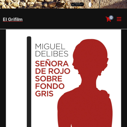
0
El Grifilm