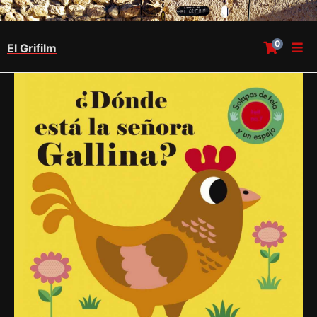
0
El Grifilm