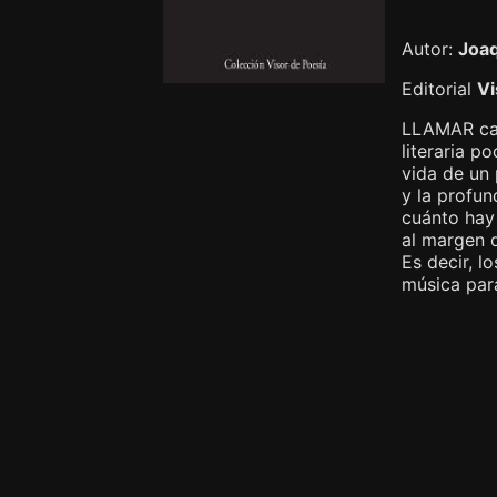
Autor:
Joaq
Editorial
Vi
LLAMAR canc
literaria p
vida de un 
y la profun
cuánto hay
al margen 
Es decir, l
música para