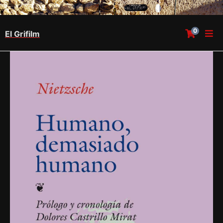
0
El Grifilm