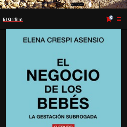
0
El Grifilm