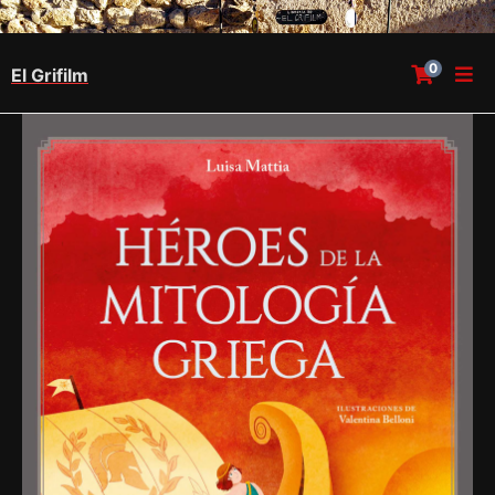
0
El Grifilm