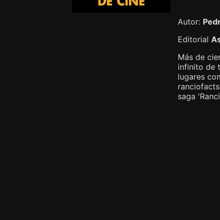
Autor:
Ped
Editorial
As
Más de cien
infinito de
lugares co
ranciofacts
saga 'Ranci