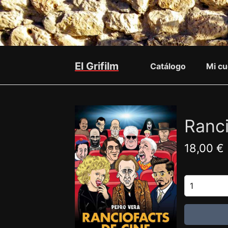
El Grifilm
Catálogo
Mi cu
Ranci
18,00 €