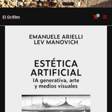
0
El Grifilm