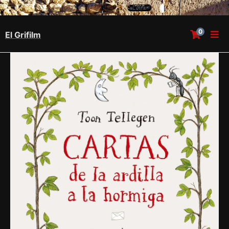
0
El Grifilm