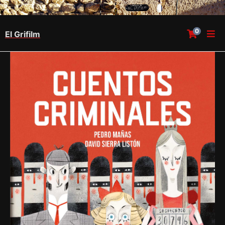
0
El Grifilm