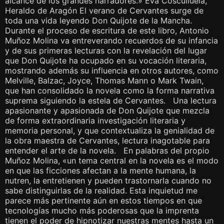
alcance de los grandes narradores.» Eva Cosculluela,
Heraldo de Aragón El verano de Cervantes surge de
toda una vida leyendo Don Quijote de la Mancha.
Durante el proceso de escritura de este libro, Antonio
Muñoz Molina va entreverando recuerdos de su infancia
y de sus primeras lecturas con la revelación del lugar
que Don Quijote ha ocupado en su vocación literaria,
mostrando además su influencia en otros autores, como
Melville, Balzac, Joyce, Thomas Mann o Mark Twain,
que han consolidado la novela como la forma narrativa
suprema siguiendo la estela de Cervantes. Una lectura
apasionante y apasionada de Don Quijote que mezcla
de forma extraordinaria investigación literaria y
memoria personal, y que contextualiza la genialidad de
la obra maestra de Cervantes, lectura inagotable para
entender el arte de la novela. En palabras del propio
Muñoz Molina, «un tema central en la novela es el modo
en que las ficciones afectan a la mente humana, la
nutren, la entretienen y pueden trastornarla cuando no
sabe distinguirlas de la realidad. Esta inquietud me
parece más pertinente aún en estos tiempos en que
tecnologías mucho más poderosas que la imprenta
tienen el poder de hipnotizar nuestras mentes hasta un