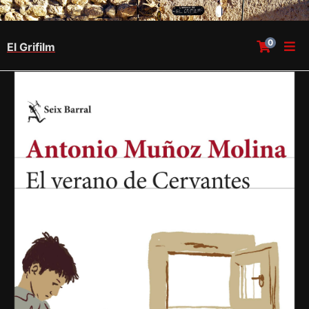
0
El Grifilm