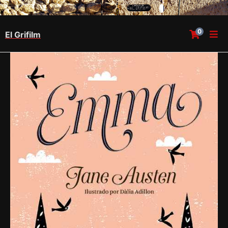
0
El Grifilm