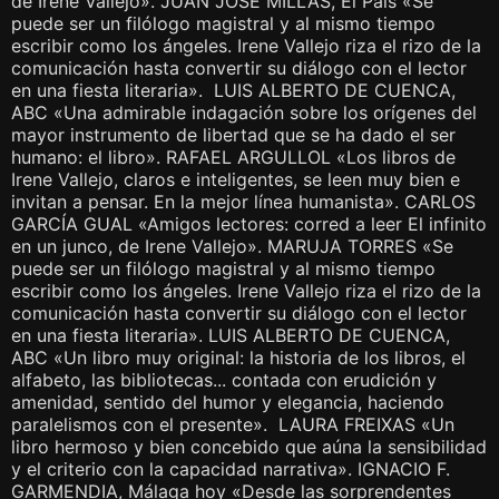
de Irene Vallejo». JUAN JOSÉ MILLÁS, El País «Se
puede ser un filólogo magistral y al mismo tiempo
escribir como los ángeles. Irene Vallejo riza el rizo de la
comunicación hasta convertir su diálogo con el lector
en una fiesta literaria». LUIS ALBERTO DE CUENCA,
ABC «Una admirable indagación sobre los orígenes del
mayor instrumento de libertad que se ha dado el ser
humano: el libro». RAFAEL ARGULLOL «Los libros de
Irene Vallejo, claros e inteligentes, se leen muy bien e
invitan a pensar. En la mejor línea humanista». CARLOS
GARCÍA GUAL «Amigos lectores: corred a leer El infinito
en un junco, de Irene Vallejo». MARUJA TORRES «Se
puede ser un filólogo magistral y al mismo tiempo
escribir como los ángeles. Irene Vallejo riza el rizo de la
comunicación hasta convertir su diálogo con el lector
en una fiesta literaria». LUIS ALBERTO DE CUENCA,
ABC «Un libro muy original: la historia de los libros, el
alfabeto, las bibliotecas... contada con erudición y
amenidad, sentido del humor y elegancia, haciendo
paralelismos con el presente». LAURA FREIXAS «Un
libro hermoso y bien concebido que aúna la sensibilidad
y el criterio con la capacidad narrativa». IGNACIO F.
GARMENDIA, Málaga hoy «Desde las sorprendentes