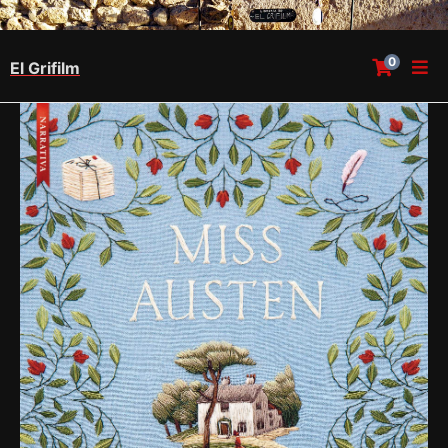
0
El Grifilm