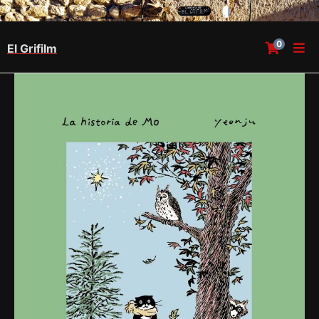
0
El Grifilm