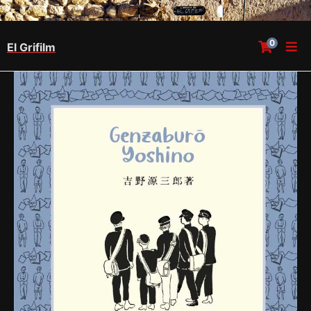
0
El Grifilm