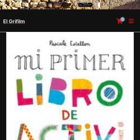
0
El Grifilm