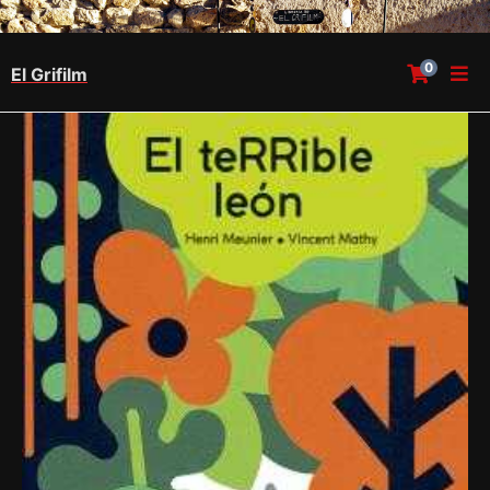
0
El Grifilm