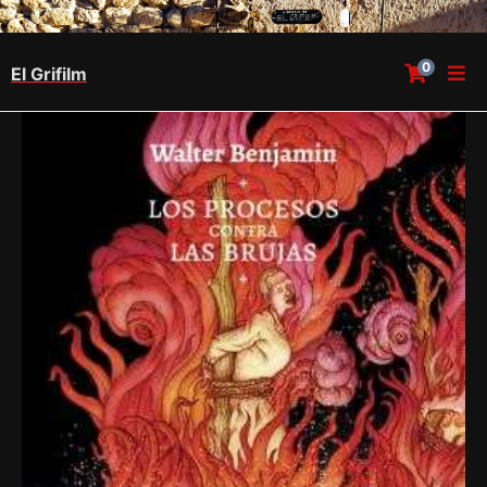
0
El Grifilm