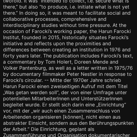
twofold. It was “intended to collect, i.e. secure what is
there,” but also “to produce, i.e. initiate what is not yet
there.” In doing so, it was meant to facilitate social and
collaborative processes, comprehensive and
interdisciplinary studies without time pressure. At the
occasion of Farocki’s working paper, the Harun Farocki
Institut, founded in 2015, historically situates Farocki’s
initiative and reflects upon the proximities and
differences between creating an institution in 1976 and
forty years later. The publication includes Farocki’s text,
a commentary by Tom Holert, Doreen Mende and
Volker Pantenburg, as well as a letter written in 1975/76
by documentary filmmaker Peter Nestler in response to
Farocki’s circular. -- Mitte der 1970er Jahre schrieb
Harun Farocki einen zweiseitigen Aufruf mit dem Titel
„Was getan werden soll“, der von einer Umfrage unter
potentiellen MitarbeiterInnen und UnterstützerInnen
begleitet wurde. Er stellt sich darin eine „Einrichtung“
vor, mit der „wir auch einen Zusammenschluss von
Arbeitenden organisieren [können], nicht einen aus
abstrakter Einsicht, sondern aus den Berührungspunkten
der Arbeit.“ Die Einrichtung, geplant als
Zusammenführung und Organisation dokumentarischer