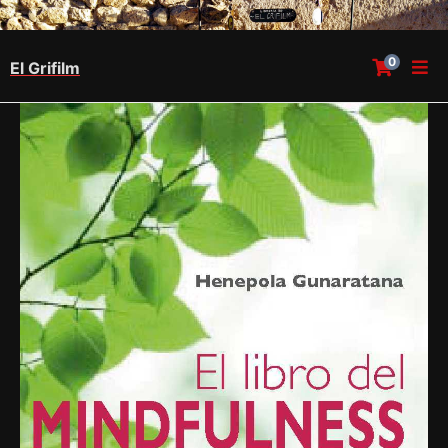
0
El Grifilm